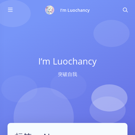
I‘m Luochancy
I‘m Luochancy
突破自我