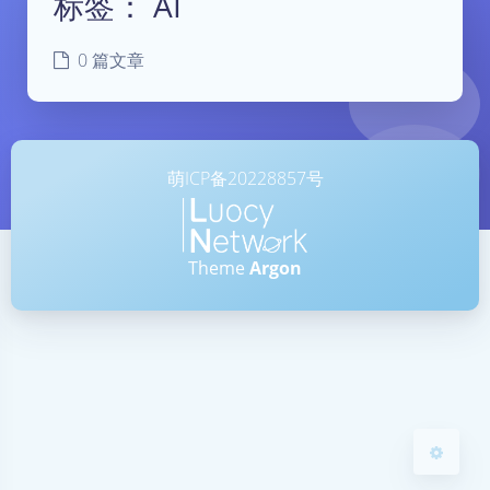
标签：
AI
0 篇文章
萌ICP备20228857号
夜间模式
Theme
Argon
Sans Serif
Serif
浅阴影
深阴影
关闭
日落
暗化
灰度