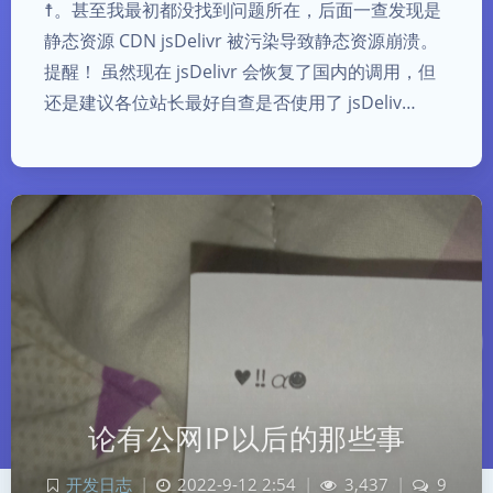
☨。甚至我最初都没找到问题所在，后面一查发现是
静态资源 CDN jsDelivr 被污染导致静态资源崩溃。
提醒！ 虽然现在 jsDelivr 会恢复了国内的调用，但
还是建议各位站长最好自查是否使用了 jsDeliv…
论有公网IP以后的那些事
开发日志
|
2022-9-12 2:54
|
3,437
|
9