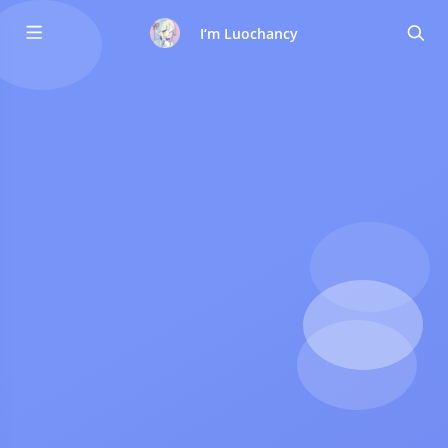
I‘m Luochancy