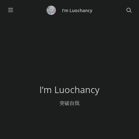
I‘m Luochancy
I‘m Luochancy
突破自我