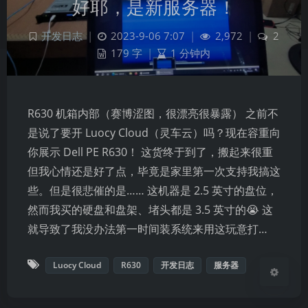
好耶，是新服务器！
开发日志
|
2023-9-06 7:07
|
2,972
|
2
179 字
|
1 分钟内
R630 机箱内部（赛博涩图，很漂亮很暴露） 之前不
是说了要开 Luocy Cloud（灵车云）吗？现在容重向
夜间模式
你展示 Dell PE R630！ 这货终于到了，搬起来很重
但我心情还是好了点，毕竟是家里第一次支持我搞这
Sans Serif
Serif
些。但是很悲催的是…… 这机器是 2.5 英寸的盘位，
然而我买的硬盘和盘架、堵头都是 3.5 英寸的😭 这
浅阴影
深阴影
就导致了我没办法第一时间装系统来用这玩意打…
关闭
日落
暗化
灰度
Luocy Cloud
R630
开发日志
服务器